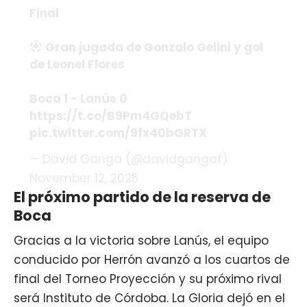
Final
Gran jugada de Gonzalo Gelini y gol
de Leonel Flores
Boca 1 - Lanús 0
https://t.co/B9Pm4GQebT
pic.twitter.com/9fx40bGRTX
— David Ganga (@davidgangaf)
November 12, 2025
El próximo partido de la reserva de
Boca
Gracias a la victoria sobre Lanús, el equipo
conducido por Herrón avanzó a los cuartos de
final del Torneo Proyección y su próximo rival
será Instituto de Córdoba. La Gloria dejó en el