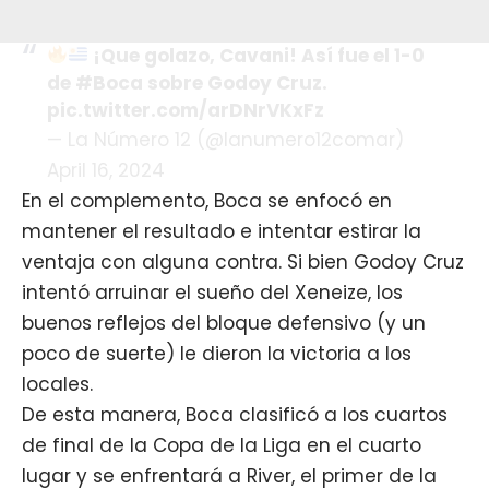
¡Que golazo, Cavani! Así fue el 1-0
de #Boca sobre Godoy Cruz.
pic.twitter.com/arDNrVKxFz
— La Número 12 (@lanumero12comar)
April 16, 2024
En el complemento, Boca se enfocó en
mantener el resultado e intentar estirar la
ventaja con alguna contra. Si bien Godoy Cruz
intentó arruinar el sueño del Xeneize, los
buenos reflejos del bloque defensivo (y un
poco de suerte) le dieron la victoria a los
locales.
De esta manera, Boca clasificó a los cuartos
de final de la Copa de la Liga en el cuarto
lugar y se enfrentará a River, el primer de la