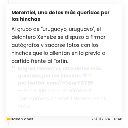
Merentiel, uno de los más queridos por
los hinchas
Al grupo de "uruguayo, uruguayo", el
delantero Xeneize se dispuso a firmar
autógrafos y sacarse fotos con los
hinchas que lo alientan en la previa al
partido frente al Fortín.
Miguel Merentiel, otro de los más
queridos por los hinchas
pic.twitter.com/OQaarYGYE5
— Boca Juniors - La Número 12
(@lanumero12comar) November 26,
2024
Hace 2 años
26/11/2024 - 17:46