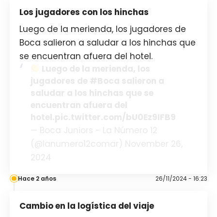
Los jugadores con los hinchas
Luego de la merienda, los jugadores de
Boca salieron a saludar a los hinchas que
se encuentran afuera del hotel.
Luego de la merienda, los
jugadores de #Boca salieron a
saludar a los hinchas que se
encuentran afuera del
hotel.pic.twitter.com/bU0Ez9IFB9
— Boca Juniors - La Número 12
(@lanumero12comar) November 26,
2024
Hace 2 años
26/11/2024 - 16:23
Cambio en la logística del viaje