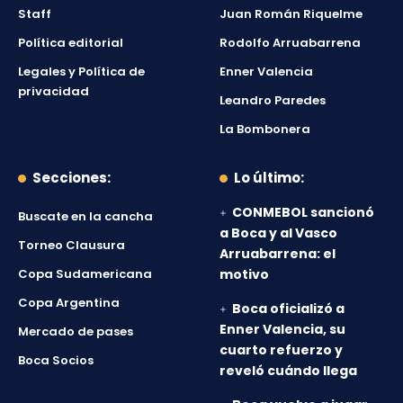
Staff
Juan Román Riquelme
Política editorial
Rodolfo Arruabarrena
Legales y Política de
Enner Valencia
privacidad
Leandro Paredes
La Bombonera
Secciones:
Lo último:
CONMEBOL sancionó
Buscate en la cancha
a Boca y al Vasco
Torneo Clausura
Arruabarrena: el
Copa Sudamericana
motivo
Copa Argentina
Boca oficializó a
Enner Valencia, su
Mercado de pases
cuarto refuerzo y
Boca Socios
reveló cuándo llega