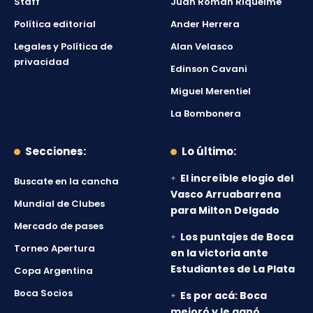
Staff
Juan Román Riquelme
Política editorial
Ander Herrera
Legales y Política de
Alan Velasco
privacidad
Edinson Cavani
Miguel Merentiel
La Bombonera
Secciones:
Lo último:
El increíble elogio del
Buscate en la cancha
Vasco Arruabarrena
Mundial de Clubes
para Milton Delgado
Mercado de pases
Los puntajes de Boca
Torneo Apertura
en la victoria ante
Estudiantes de La Plata
Copa Argentina
Boca Socios
Es por acá: Boca
mejoró y le ganó