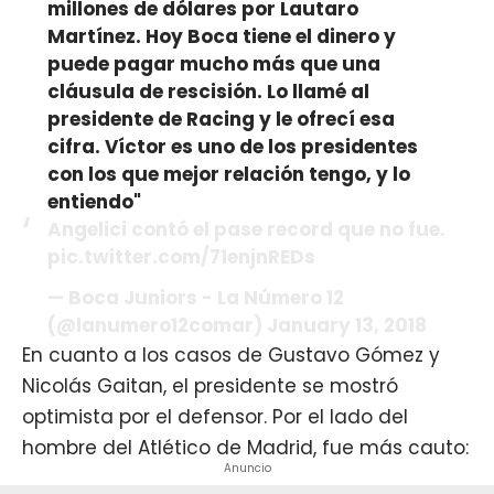
millones de dólares por Lautaro
Martínez. Hoy Boca tiene el dinero y
puede pagar mucho más que una
cláusula de rescisión. Lo llamé al
presidente de Racing y le ofrecí esa
cifra. Víctor es uno de los presidentes
con los que mejor relación tengo, y lo
entiendo"
Angelici contó el pase record que no fue.
pic.twitter.com/71enjnREDs
— Boca Juniors - La Número 12
(@lanumero12comar)
January 13, 2018
En cuanto a los casos de Gustavo Gómez y
Nicolás Gaitan, el presidente se mostró
optimista por el defensor. Por el lado del
hombre del Atlético de Madrid, fue más cauto:
Anuncio