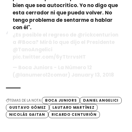
bien que sea autocritico. Yo no digo que
esta cerrador ni que pueda volver. No
tengo problema de sentarme a hablar
con él".
¿Es posible el regreso de
@rickcenturion
a
#Boca
? Mirá lo que dijo el Presidente
@TanoAngelici
pic.twitter.com/6yTtrrvsHT
— Boca Juniors - La Número 12
(@lanumero12comar)
January 13, 2018
TEMAS DE LA NOTA
BOCA JUNIORS
DANIEL ANGELICI
GUSTAVO GÓMEZ
LAUTARO MARTÍNEZ
NICOLÁS GAITAN
RICARDO CENTURIÓN