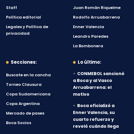
Staff
Juan Román Riquelme
Política editorial
Rodolfo Arruabarrena
Legales y Política de
Enner Valencia
privacidad
Leandro Paredes
La Bombonera
Secciones:
Lo último:
CONMEBOL sancionó
Buscate en la cancha
a Boca y al Vasco
Torneo Clausura
Arruabarrena: el
Copa Sudamericana
motivo
Copa Argentina
Boca oficializó a
Enner Valencia, su
Mercado de pases
cuarto refuerzo y
Boca Socios
reveló cuándo llega