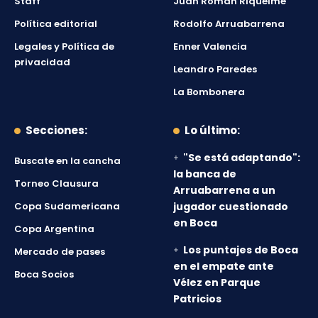
Staff
Juan Román Riquelme
Política editorial
Rodolfo Arruabarrena
Legales y Política de
Enner Valencia
privacidad
Leandro Paredes
La Bombonera
Secciones:
Lo último:
"Se está adaptando":
Buscate en la cancha
la banca de
Torneo Clausura
Arruabarrena a un
Copa Sudamericana
jugador cuestionado
en Boca
Copa Argentina
Los puntajes de Boca
Mercado de pases
en el empate ante
Boca Socios
Vélez en Parque
Patricios