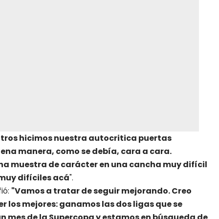
tros hicimos nuestra autocritica puertas
ena manera, como se debía, cara a cara.
a muestra de carácter en una cancha muy difícil
muy difíciles acá
".
ió:
"Vamos a tratar de seguir mejorando. Creo
 los mejores: ganamos las dos ligas que se
n mes de la Supercopa y estamos en búsqueda de