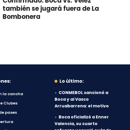
Confirmado: Boca vs. Vélez
también se jugará fuera de La
Bombonera
ones:
Lo último:
CONMEBOL sancionó a
n la cancha
Boca y al Vasco
e Clubes
Arruabarrena: el motivo
de pases
Boca oficializó a Enner
ertura
Valencia, su cuarto