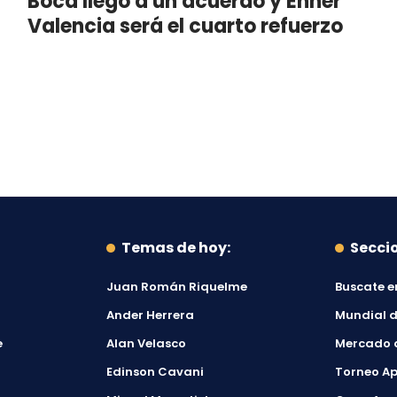
Boca llegó a un acuerdo y Enner
Valencia será el cuarto refuerzo
Temas de hoy:
Secci
Juan Román Riquelme
Buscate e
Ander Herrera
Mundial d
e
Alan Velasco
Mercado 
Edinson Cavani
Torneo Ap