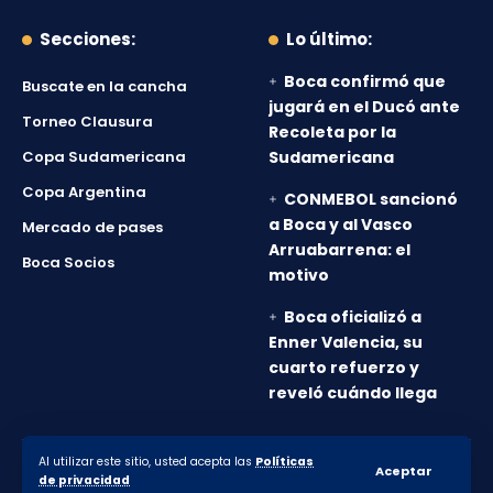
Secciones:
Lo último:
Boca confirmó que
Buscate en la cancha
jugará en el Ducó ante
Torneo Clausura
Recoleta por la
Copa Sudamericana
Sudamericana
Copa Argentina
CONMEBOL sancionó
a Boca y al Vasco
Mercado de pases
Arruabarrena: el
Boca Socios
motivo
Boca oficializó a
Enner Valencia, su
cuarto refuerzo y
reveló cuándo llega
Al utilizar este sitio, usted acepta las
Políticas
© 2010-2026 Lanumero12.com.ar - Todos los derechos
Aceptar
de privacidad
reservados.