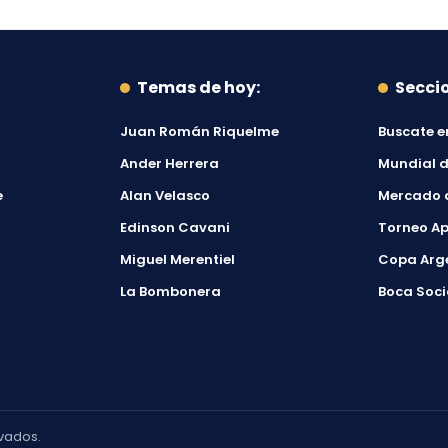
Temas de hoy:
Secci
Juan Román Riquelme
Buscate e
Ander Herrera
Mundial d
e
Alan Velasco
Mercado 
Edinson Cavani
Torneo Ap
Miguel Merentiel
Copa Arg
La Bombonera
Boca Soci
vados.