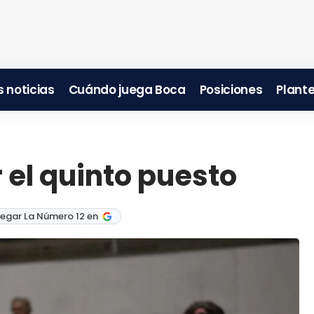
 noticias
Cuándo juega Boca
Posiciones
Plante
r el quinto puesto
egar La Número 12 en