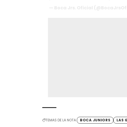
— Boca Jrs. Oficial (@BocaJrsOfi
TEMAS DE LA NOTA
BOCA JUNIORS
LAS 