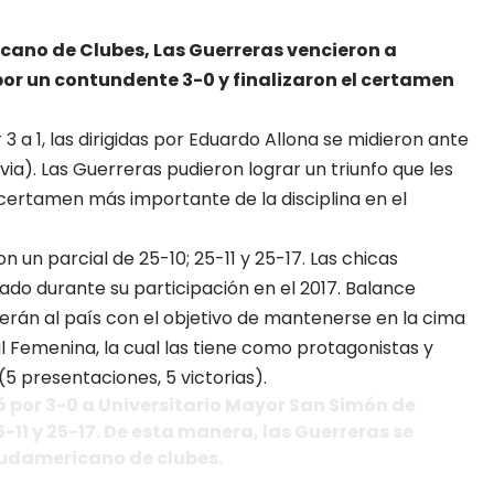
icano de Clubes, Las Guerreras vencieron a
or un contundente 3-0 y finalizaron el certamen
3 a 1, las dirigidas por Eduardo Allona se midieron ante
via). Las Guerreras pudieron lograr un triunfo que les
 certamen más importante de la disciplina en el
n un parcial de 25-10; 25-11 y 25-17. Las chicas
ado durante su participación en el 2017. Balance
erán al país con el objetivo de mantenerse en la cima
l Femenina, la cual las tiene como protagonistas y
(5 presentaciones, 5 victorias).
por 3-0 a Universitario Mayor San Simón de
5-11 y 25-17. De esta manera, las Guerreras se
Sudamericano de clubes.