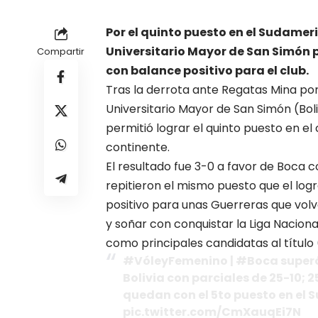
Por el quinto puesto en el Sudamer
Universitario Mayor de San Simón p
Compartir
con balance positivo para el club.
Tras la derrota ante Regatas Mina por 
Universitario Mayor de San Simón (Boli
permitió lograr el quinto puesto en el
continente.
El resultado fue 3-0 a favor de Boca co
repitieron el mismo puesto que el logr
positivo para unas Guerreras que volv
y soñar con conquistar la Liga Naciona
como principales candidatas al título 
#VóleyFemenino | #Boca superó 
Bolivia con parciales de 25-10; 2
quedan con el 5to puesto en el 
pic.twitter.com/CmXauqEi7N