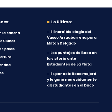
ones:
Lo último:
El increíble elogio del
n la cancha
Vasco Arruabarrena para
e Clubes
Milton Delgado
de pases
Los puntajes de Boca en
ertura
la victoria ante
Estudiantes de La Plata
entina
os
Es por acá: Boca mejoró
y le ganó merecidamente
a Estudiantes en el Ducó