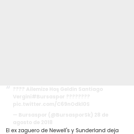
???? Ailemize Hoş Geldin Santiago
Vergini#Bursaspor ????????
pic.twitter.com/C69nOdkl0S
— Bursaspor (@BursasporSk) 28 de
agosto de 2018
El ex zaguero de Newell's y Sunderland deja