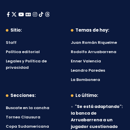
Sitio:
Temas de hoy:
Staff
Juan Román Riquelme
Política editorial
Rodolfo Arruabarrena
Legales y Política de
Enner Valencia
privacidad
Leandro Paredes
La Bombonera
Secciones:
Lo último:
"Se está adaptando":
Buscate en la cancha
la banca de
Torneo Clausura
Arruabarrena a un
Copa Sudamericana
jugador cuestionado