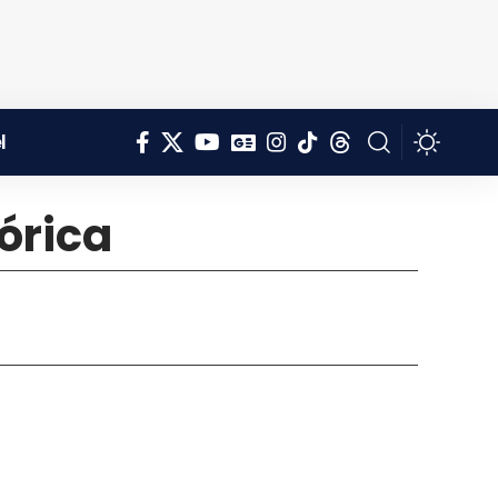
l
tórica