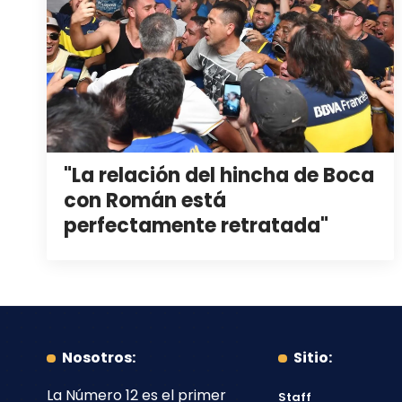
"La relación del hincha de Boca
con Román está
perfectamente retratada"
Nosotros:
Sitio:
La Número 12
es el primer
Staff