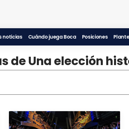
 noticias
Cuándo juega Boca
Posiciones
Plante
as de Una elección his