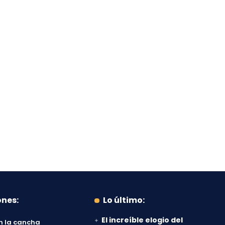
ones:
Lo último:
El increíble elogio del
n la cancha