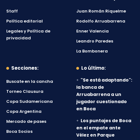
Staff
Juan Román Riquelme
Política editorial
Rodolfo Arruabarrena
Legales y Política de
Enner Valencia
privacidad
Leandro Paredes
La Bombonera
Secciones:
Lo último:
"Se está adaptando":
Buscate en la cancha
la banca de
Torneo Clausura
Arruabarrena a un
Copa Sudamericana
jugador cuestionado
en Boca
Copa Argentina
Los puntajes de Boca
Mercado de pases
en el empate ante
Boca Socios
Vélez en Parque