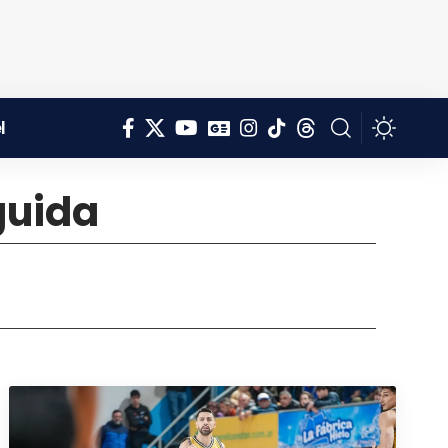
l
guida