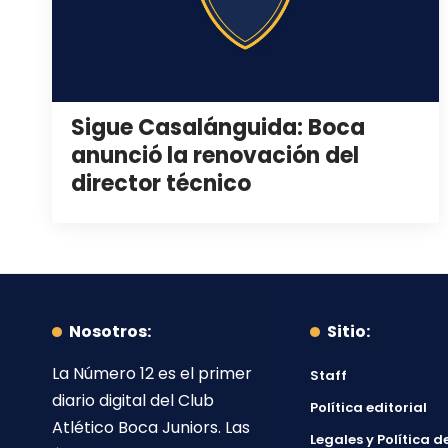
Sigue Casalánguida: Boca
anunció la renovación del
director técnico
Nosotros:
Sitio:
La Número 12
es el primer
Staff
diario digital del
Club
Política editorial
Atlético Boca Juniors
. Las
Legales y Política d