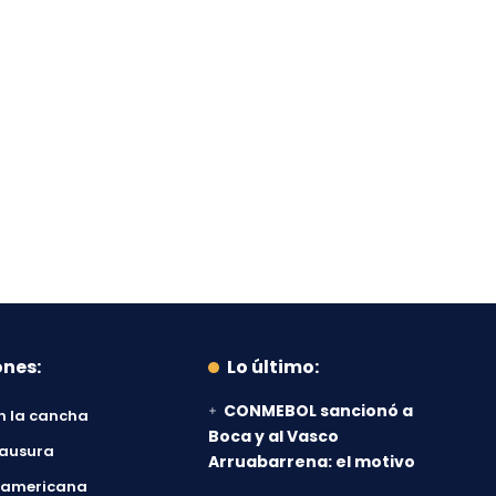
ones:
Lo último:
CONMEBOL sancionó a
n la cancha
Boca y al Vasco
lausura
Arruabarrena: el motivo
damericana