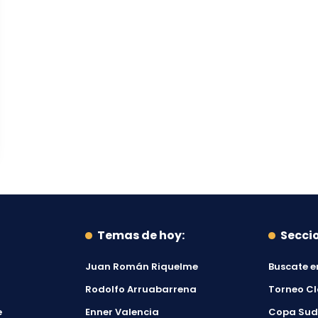
Temas de hoy:
Secci
Juan Román Riquelme
Buscate e
Rodolfo Arruabarrena
Torneo C
e
Enner Valencia
Copa Su