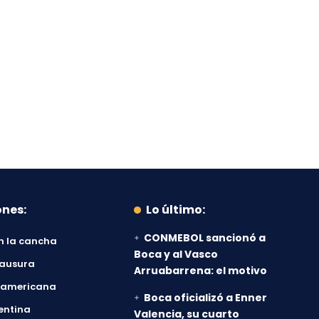
ones:
Lo último:
CONMEBOL sancionó a
n la cancha
Boca y al Vasco
lausura
Arruabarrena: el motivo
damericana
Boca oficializó a Enner
entina
Valencia, su cuarto