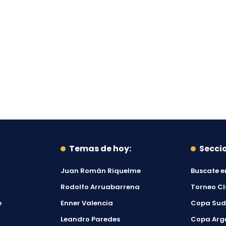
Temas de hoy:
Secci
Juan Román Riquelme
Buscate e
Rodolfo Arruabarrena
Torneo C
e
Enner Valencia
Copa Su
Leandro Paredes
Copa Arg