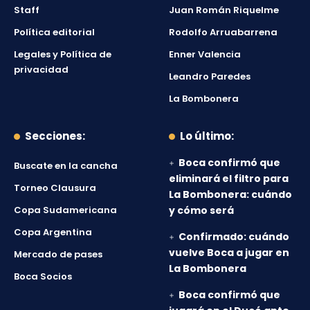
Staff
Juan Román Riquelme
Política editorial
Rodolfo Arruabarrena
Legales y Política de
Enner Valencia
privacidad
Leandro Paredes
La Bombonera
Secciones:
Lo último:
Boca confirmó que
Buscate en la cancha
eliminará el filtro para
Torneo Clausura
La Bombonera: cuándo
Copa Sudamericana
y cómo será
Copa Argentina
Confirmado: cuándo
vuelve Boca a jugar en
Mercado de pases
La Bombonera
Boca Socios
Boca confirmó que