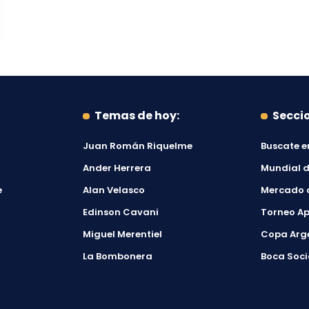
Temas de hoy:
Secci
Juan Román Riquelme
Buscate e
Ander Herrera
Mundial d
e
Alan Velasco
Mercado 
Edinson Cavani
Torneo Ap
Miguel Merentiel
Copa Arg
La Bombonera
Boca Soci