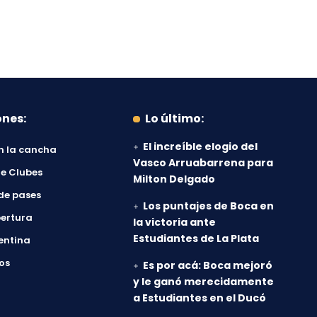
ones:
Lo último:
El increíble elogio del
n la cancha
Vasco Arruabarrena para
e Clubes
Milton Delgado
de pases
Los puntajes de Boca en
ertura
la victoria ante
Estudiantes de La Plata
entina
os
Es por acá: Boca mejoró
y le ganó merecidamente
a Estudiantes en el Ducó