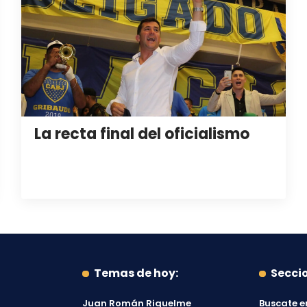
La recta final del oficialismo
Temas de hoy:
Secci
Juan Román Riquelme
Buscate e