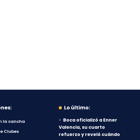
ones:
Lo último:
Boca oficializó a Enner
n la cancha
Valencia, su cuarto
e Clubes
refuerzo y reveló cuándo