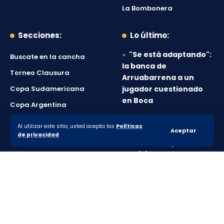
La Bombonera
Secciones:
Lo último:
"Se está adaptando":
Buscate en la cancha
la banca de
Torneo Clausura
Arruabarrena a un
Copa Sudamericana
jugador cuestionado
en Boca
Copa Argentina
Los puntajes de Boca
Mercado de pases
Al utilizar este sitio, usted acepta las
Políticas
en el empate ante
Aceptar
de privacidad
Boca Socios
Vélez en Parque
Patricios
Boca mereció más,
pero no pudo salir del
empate ante Vélez