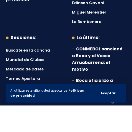
Edinson Cavani
Miguel Merentiel
La Bombonera
Secciones:
Lo último:
CONMEBOL sancionó
Buscate en la cancha
a Boca y al Vasco
Mundial de Clubes
Arruabarrena: el
Mercado de pases
motivo
Torneo Apertura
Boca oficializó a
Enner Valencia, su
Copa Argentina
Al utilizar este sitio, usted acepta las
Políticas
Aceptar
cuarto refuerzo y
de privacidad
Boca Socios
reveló cuándo llega
Boca vuelve a jugar
en el Ducó y tomó una
importante decisión