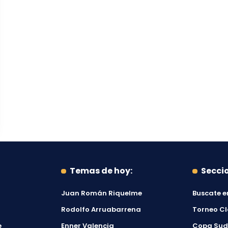
Temas de hoy:
Secci
Juan Román Riquelme
Buscate e
Rodolfo Arruabarrena
Torneo C
e
Enner Valencia
Copa Su