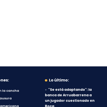
ones:
Lo último:
"Se está adaptando": la
n la cancha
banca de Arruabarrena a
lausura
un jugador cuestionado en
damericana
Boca