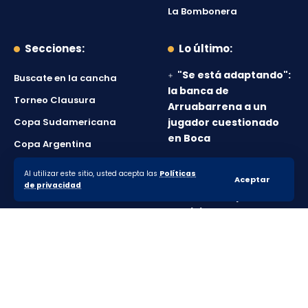
La Bombonera
Secciones:
Lo último:
"Se está adaptando":
Buscate en la cancha
la banca de
Torneo Clausura
Arruabarrena a un
Copa Sudamericana
jugador cuestionado
en Boca
Copa Argentina
Los puntajes de Boca
Mercado de pases
Al utilizar este sitio, usted acepta las
Políticas
en el empate ante
Aceptar
de privacidad
Boca Socios
Vélez en Parque
Patricios
Boca mereció más,
pero no pudo salir del
empate ante Vélez