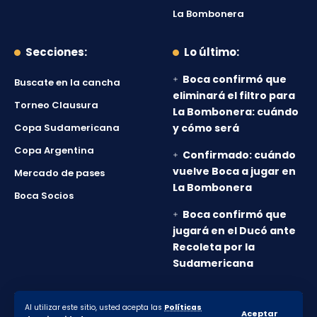
La Bombonera
Secciones:
Lo último:
Boca confirmó que
Buscate en la cancha
eliminará el filtro para
Torneo Clausura
La Bombonera: cuándo
Copa Sudamericana
y cómo será
Copa Argentina
Confirmado: cuándo
vuelve Boca a jugar en
Mercado de pases
La Bombonera
Boca Socios
Boca confirmó que
jugará en el Ducó ante
Recoleta por la
Sudamericana
Al utilizar este sitio, usted acepta las
Políticas
© 2010-2026 Lanumero12.com.ar - Todos los derechos
Aceptar