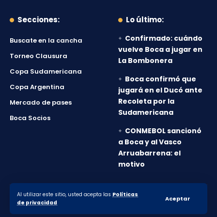
Secciones:
Lo último:
Confirmado: cuándo
Buscate en la cancha
vuelve Boca a jugar en
Torneo Clausura
La Bombonera
Copa Sudamericana
Boca confirmó que
Copa Argentina
jugará en el Ducó ante
Recoleta por la
Mercado de pases
Sudamericana
Boca Socios
CONMEBOL sancionó
a Boca y al Vasco
Arruabarrena: el
motivo
Al utilizar este sitio, usted acepta las
Políticas
© 2010-2026 Lanumero12.com.ar - Todos los derechos
Aceptar
de privacidad
reservados.