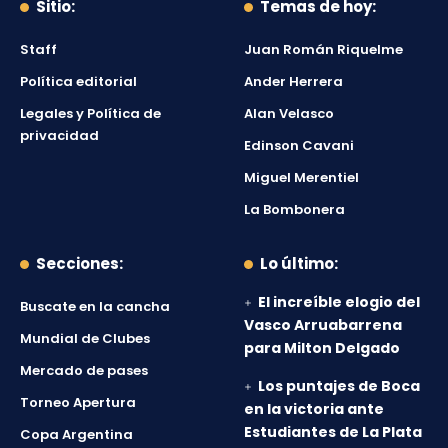
Sitio:
Temas de hoy:
Staff
Juan Román Riquelme
Política editorial
Ander Herrera
Legales y Política de
Alan Velasco
privacidad
Edinson Cavani
Miguel Merentiel
La Bombonera
Secciones:
Lo último:
El increíble elogio del
Buscate en la cancha
Vasco Arruabarrena
Mundial de Clubes
para Milton Delgado
Mercado de pases
Los puntajes de Boca
Torneo Apertura
en la victoria ante
Estudiantes de La Plata
Copa Argentina