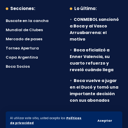
Secciones:
Lo último:
CONMEBOL sancionó
Buscate en la cancha
a Boca y al Vasco
Mundial de Clubes
Arruabarrena: el
Mercado de pases
motivo
Torneo Apertura
Boca oficializó a
Enner Valencia, su
Copa Argentina
cuarto refuerzo y
Boca Socios
reveló cuándo llega
Boca vuelve a jugar
en el Ducó y tomó una
importante decisión
con sus abonados
Al utilizar este sitio, usted acepta las
Políticas
© 2010-2026 Lanumero12.com.ar - Todos los derechos
Aceptar
de privacidad
reservados.