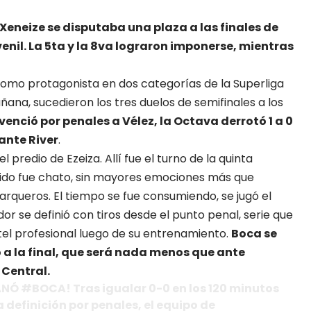
 Xeneize se disputaba una plaza a las finales de
enil. La 5ta y la 8va lograron imponerse, mientras
como protagonista en dos categorías de la Superliga
ñana, sucedieron los tres duelos de semifinales a los
venció por penales a Vélez, la Octava derrotó 1 a 0
ante River
.
l predio de Ezeiza. Allí fue el turno de la quinta
artido fue chato, sin mayores emociones más que
arqueros. El tiempo se fue consumiendo, se jugó el
dor se definió con tiros desde el punto penal, serie que
ntel profesional luego de su entrenamiento.
Boca se
có a la final, que será nada menos que ante
 Central.
NÓ #BOCA! Tras igualar 0-0 en los 120 minutos
a definición por penales, el equipo de