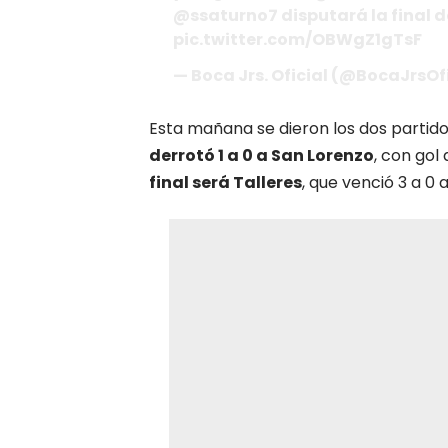
@ssaturno7 disputará la final 
pic.twitter.com/OBWgZ1gTsF
— Boca Jrs. Oficial (@BocaJrsOf
Esta mañana se dieron los dos partido
derrotó 1 a 0 a San Lorenzo
, con gol
final será Talleres
, que venció 3 a 0 