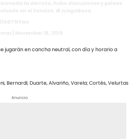
nsumada la derrota, hubo discusiones y peleas
xpulsado en el Xeneize. #JuegaBoca
/j2fADTNYws
mar) November 16, 2019
 se jugarán en cancha neutral, con día y horario a
ni, Bernardi; Duarte, Alvariño, Varela; Cortés, Velurtas
Anuncio