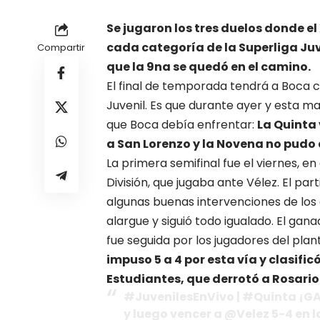
Se jugaron los tres duelos donde el
cada categoría de la Superliga Juv
Compartir
que la 9na se quedó en el camino.
El final de temporada tendrá a Boca 
Juvenil. Es que durante ayer y esta ma
que Boca debía enfrentar:
La Quinta 
a San Lorenzo y la Novena no pudo 
La primera semifinal fue el viernes, en e
División, que jugaba ante Vélez. El p
algunas buenas intervenciones de los 
alargue y siguió todo igualado. El gana
fue seguida por los jugadores del pla
impuso 5 a 4 por esta vía y clasifi
Estudiantes, que derrotó a Rosario
#JuvenilesEnVivo | #Quinta ¡GA
y luego vencer a @Velez 5-4 en l