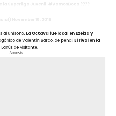
de la Superliga Juvenil. #VamosBoca ????
icial) November 15, 2019
s al unísono.
La Octava fue local en Ezeiza y
 agónico de Valentín Barco, de penal.
El rival en la
a Lanús de visitante.
Anuncio