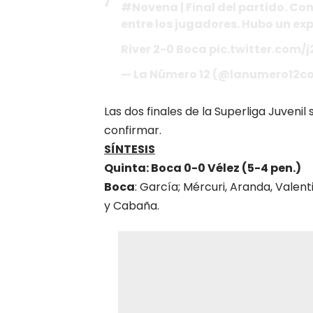
#Novena | Final del partido. Co
entre los jugadores. Hubo un e
River 2-0 Boca pic.twitter.com
— La Número 12 (@lanumero12co
Las dos finales de la Superliga Juvenil
confirmar.
SÍNTESIS
Quinta: Boca 0-0 Vélez (5-4 pen.)
Boca
: García; Mércuri, Aranda, Valenti
y Cabaña.