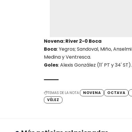
Novena: River 2-0 Boca
Boca
: Yegros; Sandoval, Miño, Anselm
Medina y Ventresca.
Goles
: Alexis González (11' PT y 34' ST).
TEMAS DE LA NOTA
NOVENA
OCTAVA
VÉLEZ