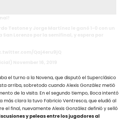
inal!
rdo Testone y Jorge Martínez le ganó 1-0 con un
a San Lorenzo por la semifinal, y espera por
c.twitter.com/Qaj4eru9jQ
icial) November 16, 2019
ba el turno a la Novena, que disputó el Superclásico
cuesta arriba, sobretodo cuando Alexis González metió
nto de la visita. En el segundo tiempo, Boca intentó
 más clara la tuvo Fabricio Ventresca, que eludió al
re el final, nuevamente Alexis González definió y selló
discusiones y peleas entre los jugadores al