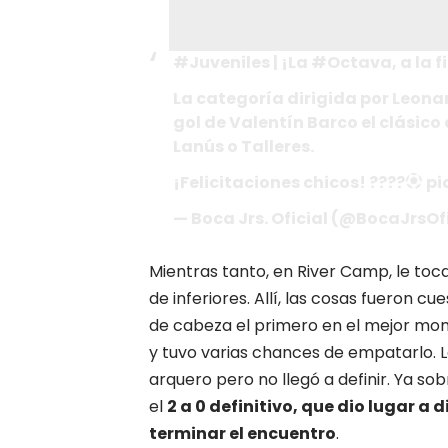
#Juveniles | ¡La #Octava, a la f
La categoría dirigida por Leona
gol de Valentín Barco el clásico 
Lanús o Talleres.
¡Felicitaciones chicos! ????
pi
— Boca Jrs. Oficial (@BocaJrsOf
Mientras tanto, en River Camp, le toca
de inferiores. Allí, las cosas fueron 
de cabeza el primero en el mejor mome
y tuvo varias chances de empatarlo. La
arquero pero no llegó a definir. Ya sob
el
2 a 0 definitivo, que dio lugar a 
terminar el encuentro
.