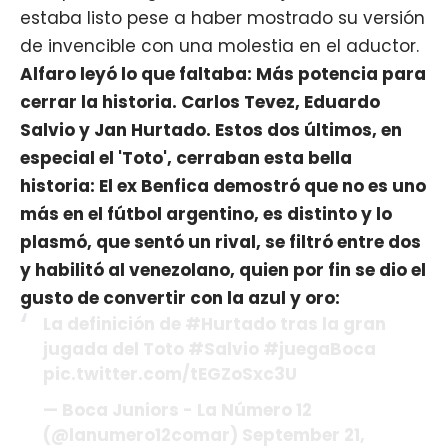
estaba listo pese a haber mostrado su versión
de invencible con una molestia en el aductor.
Alfaro leyó lo que faltaba: Más potencia para
cerrar la historia. Carlos Tevez, Eduardo
Salvio y Jan Hurtado. Estos dos últimos, en
especial el 'Toto', cerraban esta bella
historia: El ex Benfica demostró que no es uno
más en el fútbol argentino, es distinto y lo
plasmó, que sentó un rival, se filtró entre dos
y habilitó al venezolano, quien por fin se dio el
gusto de convertir con la azul y oro:
La definición de
#Hurtado
tras la gran
jugada del Toto
#Salvio
#juegaBoca
pic.twitter.com/tEGZoSxc3U
— Boca Juniors - La Número 12
(@lanumero12comar)
September 21,