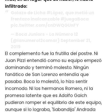
infiltrado:
Golazo de Licha
#López
, que metió un
frentazo inalcanzable
#juegaBoca
pic.twitter.com/cnDWQGUnFY
— Boca Juniors - La Número 12
(@lanumero12comar)
September 21,
2019
El complemento fue la frutilla del postre. Ni
Juan Pizzi entendió como su equipo empezó
dominando y terminó molesto. Ningún
fanático de San Lorenzo entendía que
pasaba. Boca lo molestó, lo hizo sentir
incomodo. Ni los hermanos Romero, ni la
promesa latente que es Adolfo Gaich
pudieron romper el equilibrio de este equipo,
aunque si lo lograba, 'Sabandija' Andrada