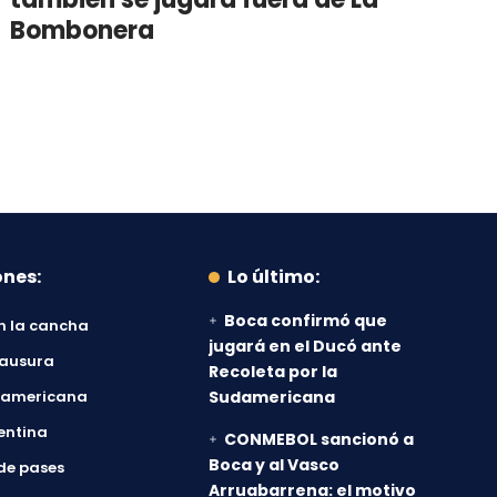
Bombonera
ones:
Lo último:
Boca confirmó que
n la cancha
jugará en el Ducó ante
lausura
Recoleta por la
damericana
Sudamericana
entina
CONMEBOL sancionó a
Boca y al Vasco
de pases
Arruabarrena: el motivo