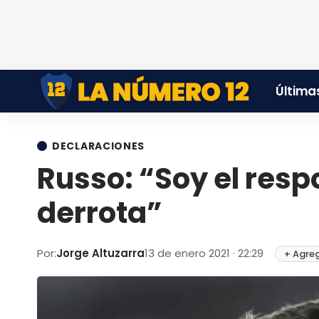
Últimas
DECLARACIONES
Russo: “Soy el resp
derrota”
Por:
Jorge Altuzarra
13 de enero 2021 · 22:29
+ Agreg