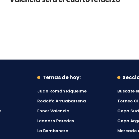
Temas de hoy:
Secci
Juan Román Riquelme
Buscate e
Rodolfo Arruabarrena
Torneo C
e
Enner Valencia
Copa Su
Leandro Paredes
Copa Arg
La Bombonera
Mercado 