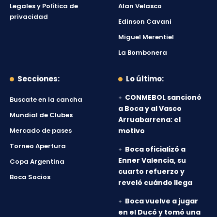
Legales y Política de
Alan Velasco
privacidad
Edinson Cavani
Miguel Merentiel
La Bombonera
Secciones:
Lo último:
CONMEBOL sancionó
Buscate en la cancha
a Boca y al Vasco
Mundial de Clubes
Arruabarrena: el
Mercado de pases
motivo
Torneo Apertura
Boca oficializó a
Enner Valencia, su
Copa Argentina
cuarto refuerzo y
Boca Socios
reveló cuándo llega
Boca vuelve a jugar
en el Ducó y tomó una