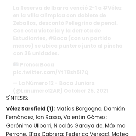
La Reserva de Ibarra venció 2-1 a #Vélez
en la Villa Olímpica con doblete de
Zeballos, descontó Pellegrino de penal.
Con esta victoria y la derrota de
Estudiantes, #Boca (con un partido
menos) se ubica puntero junto al pincha
con 36 unidades.
Prensa Boca
pic.twitter.com/YtT8sh5l7Q
— La Número 12 - Boca Juniors
(@Lanumero12AR) October 25, 2021
SÍNTESIS:
Vélez Sarsfield (1):
Matías Borgogno; Damián
Fernández, Ian Rasso, Valentín Gómez;
Gerónimo Ulibarri, Nicolás Garayalde, Máximo
Perrone, Elías Cabrera; Federico Versaci, Mateo