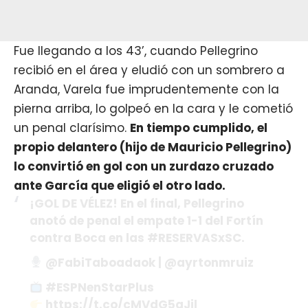
Fue llegando a los 43’, cuando Pellegrino
recibió en el área y eludió con un sombrero a
Aranda, Varela fue imprudentemente con la
pierna arriba, lo golpeó en la cara y le cometió
un penal clarísimo.
En tiempo cumplido, el
propio delantero (hijo de Mauricio Pellegrino)
lo convirtió en gol con un zurdazo cruzado
ante García que eligió el otro lado.
¡GOL DE VÉLEZ! En el final, Pellegrino
anotó de penal el empate 1-1 del Fortín
contra Boca en las #RESERVASxSC.
@FabiTaboadaok | @ayrtonmruiz
#ESPNenStarPlus
https://t.co/cMVdG5qJil