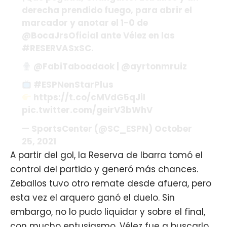
derecha prendido fuego, para abrir el
marcador y anotar el 1-0 de
@BocaJrsOficial ante Vélez en las
#RESERVASxSC.
@FabiTaboadaok | @ayrtonmruiz
#ESPNenStarPlus
https://t.co/cMVdG5qJil
pic.twitter.com/geirV3bWhV
— SportsCenter (@SC_ESPN) October
25, 2021
A partir del gol, la Reserva de Ibarra tomó el
control del partido y generó más chances.
Zeballos tuvo otro remate desde afuera, pero
esta vez el arquero ganó el duelo. Sin
embargo, no lo pudo liquidar y sobre el final,
con mucho entusiasmo, Vélez fue a buscarlo