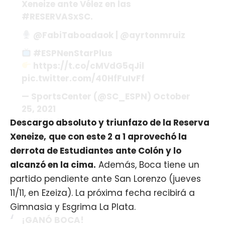
Xeneize ante Vélez en las
#RESERVASxSC.
@FabiTaboadaok | @ayrtonmruiz
#ESPNenStarPlus
https://t.co/cMVdG5qJil
pic.twitter.com/40HfFuIvFf
— SportsCenter (@SC_ESPN) October
25, 2021
Descargo absoluto y triunfazo de la Reserva
Xeneize,
que con este 2 a 1 aprovechó la
derrota de Estudiantes ante Colón y lo
alcanzó en la cima.
Además, Boca tiene un
partido pendiente ante San Lorenzo (jueves
11/11, en Ezeiza). La próxima fecha recibirá a
Gimnasia y Esgrima La Plata.
¡GANÓ BOCA!