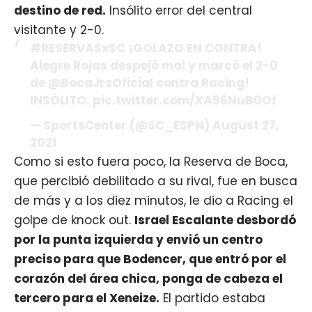
destino de red.
Insólito error del central
visitante y 2-0.
#RESERVASxSC ¡GOLAZO EN CONTRA!
Alegre Rojas despejó mal y marcó el 2-0
de @BocaJrsOficial contra Racing!
INSÓLITO. pic.twitter.com/XA96NuB0Of
— SportsCenter (@SC_ESPN) August 27,
2021
Como si esto fuera poco, la Reserva de Boca,
que percibió debilitado a su rival, fue en busca
de más y a los diez minutos, le dio a Racing el
golpe de knock out.
Israel Escalante desbordó
por la punta izquierda y envió un centro
preciso para que Bodencer, que entró por el
corazón del área chica, ponga de cabeza el
tercero para el Xeneize.
El partido estaba