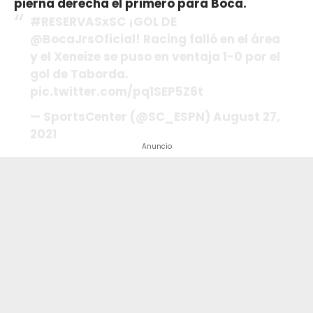
pierna derecha el primero para Boca.
#RESERVASxSC ¡GOL DE
@BocaJrsOficial! Racing falló en el área
y el Xeneize se puso en ventaja 1-0 por el
gol de Taborda.
pic.twitter.com/pq1SEP5Z6t
— SportsCenter (@SC_ESPN) August 27,
2021
Anuncio