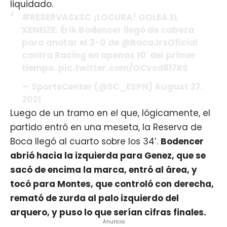
liquidado.
#RESERVASxSC ¡LOCURA! GOLEA EL
XENEIZE: Érik Bodencer llegó de cabeza
para anotar el 3-0 de @BocaJrsOficial
contra Racing en apenas 10' del primer
tiempo. pic.twitter.com/OCvsd817RS
— SportsCenter (@SC_ESPN) August 27,
2021
Luego de un tramo en el que, lógicamente, el
partido entró en una meseta, la Reserva de
Boca llegó al cuarto sobre los 34’.
Bodencer
abrió hacia la izquierda para Genez, que se
sacó de encima la marca, entró al área, y
tocó para Montes, que controló con derecha,
remató de zurda al palo izquierdo del
arquero, y puso lo que serían cifras finales.
Anuncio