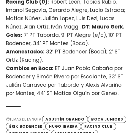
Racing Club (0):
Robert León; Tobías Rubio,
Imanol Segovia, Gerardo Alegre, Lucio Estrada;
Matías Núñez, Julián Lopez, Luis Dezi, Lucas
Núñez, Alan Ortíz, Iván Maggi.
DT: Mauro Gerk.
Goles:
7’ PT Taborda, 9’ PT Alegre (e/c), 10’ PT
Bodencer, 34’ PT Montes (Boca).
Amonestados:
32’ PT Bodencer (Boca); 2’ ST
Ortíz (Racing).
Cambios en Boca:
ET Juan Pablo Cabaña por
Bodencer y Simón Rivero por Escalante, 33’ ST
Julián Carrasco por Taborda y Alexis Alvariño
por Montes, 44’ ST Matías Olguín por Genez.
TEMAS DE LA NOTA
AGUSTÍN OBANDO
BOCA JUNIORS
ÉRIK BODENCER
HUGO IBARRA
RACING CLUB