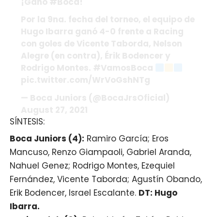
¡Ganó #Boca!
Por la 9na. fecha del torneo, el equipo de
Hugo Ibarra ganó 4-0 frente a Racing
con goles de Vicente Taborda, Nelson
Alegre (en contra), Érik Bodencer y
Rodrigo Montes. #VamosBoca
pic.twitter.com/WrVoGshNTg
— Boca Juniors (@BocaJrsOficial)
August 27, 2021
SÍNTESIS:
Boca Juniors (4):
Ramiro García; Eros
Mancuso, Renzo Giampaoli, Gabriel Aranda,
Nahuel Genez; Rodrigo Montes, Ezequiel
Fernández, Vicente Taborda; Agustín Obando,
Erik Bodencer, Israel Escalante.
DT: Hugo
Ibarra.