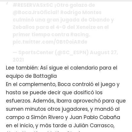
#RESERVASxSC ¡Otro golazo de
@BocaJrsOficial! Rodrigo Montes
culminó una gran jugada de Obando y
Zeballos para el 4-0 del Xeneize en el
primer tiempo contra Racing.
pic.twitter.com/0Bt0oiARde
— SportsCenter (@SC_ESPN) August 27,
2021
Lee también: Así sigue el calendario para el
equipo de Battaglia
En el complemento, Boca controló el juego y
hasta se puede decir que dosificó los
esfuerzos. Además, Ibarra aprovechó para que
sumen minutos otros jugadores, y mandó al
campo a Simón Rivero y Juan Pablo Cabaña
en el inicio, y más tarde a Julián Carrasco,