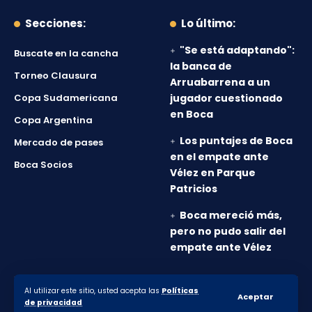
Secciones:
Lo último:
"Se está adaptando":
Buscate en la cancha
la banca de
Torneo Clausura
Arruabarrena a un
Copa Sudamericana
jugador cuestionado
en Boca
Copa Argentina
Los puntajes de Boca
Mercado de pases
en el empate ante
Boca Socios
Vélez en Parque
Patricios
Boca mereció más,
pero no pudo salir del
empate ante Vélez
Al utilizar este sitio, usted acepta las
Políticas
© 2010-2026 Lanumero12.com.ar - Todos los derechos
Aceptar
de privacidad
reservados.