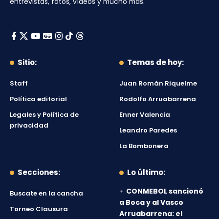
entrevistas, fotos, vídeos y mucho más.
Sitio:
Temas de hoy:
Staff
Juan Román Riquelme
Política editorial
Rodolfo Arruabarrena
Legales y Política de
Enner Valencia
privacidad
Leandro Paredes
La Bombonera
Secciones:
Lo último:
CONMEBOL sancionó
Buscate en la cancha
a Boca y al Vasco
Torneo Clausura
Arruabarrena: el