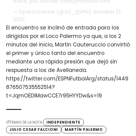
Boca.
pic.twitter.com/pmcfRuPGno
— SportsCenter (@SC_ESPN)
October 17,
2021
El encuentro se inclinó de entrada para los
dirigidos por el Loco Palermo ya que, a los 2
minutos del inicio, Martin Cauteruccio convirtió
el primer y único tanto del encuentro
mediante una rápida presión que dejó sin
respuesta a los de Avellaneda.
https://twitter.com/ESPNFutbolArg/status/1449
876507535552514?
t=JqmOEDlMawCCE7r95HYYDw&s=19
TEMAS DE LA NOTA
INDEPENDIENTE
JULIO CESAR FALCIONI
MARTÍN PALERMO