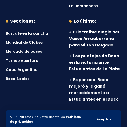
La Bombonera
Secciones:
Lo último:
El increíble elogio del
Buscate en la cancha
Vasco Arruabarrena
Mundial de Clubes
para Milton Delgado
Mercado de pases
Los puntajes de Boca
Torneo Apertura
en la victoria ante
Estudiantes de La Plata
Copa Argentina
Boca Socios
Es por acá: Boca
mejoró y le ganó
merecidamente a
Estudiantes en el Ducó
Al utilizar este sitio, usted acepta las
Políticas
© 2010-2026 Lanumero12.com.ar - Todos los derechos
Aceptar
de privacidad
reservados.