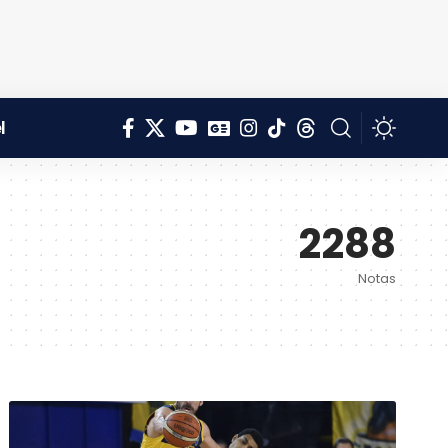
l
2288
Notas