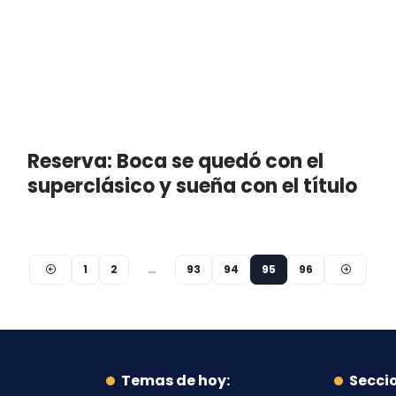
Reserva: Boca se quedó con el
superclásico y sueña con el título
1
2
…
93
94
95
96
Temas de hoy:
Secci