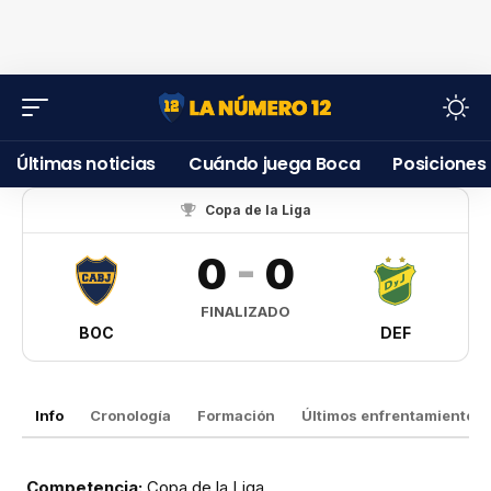
Últimas noticias
Cuándo juega Boca
Posiciones
Copa de la Liga
0
-
0
FINALIZADO
BOC
DEF
Info
Cronología
Formación
Últimos enfrentamientos
Competencia:
Copa de la Liga