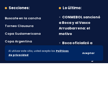
Secciones:
Lo último:
CONMEBOL sancionó
Buscate en la cancha
a Boca y al Vasco
Torneo Clausura
Arruabarrena: el
Copa Sudamericana
motivo
Copa Argentina
Boca oficializó a
Enner Valencia, su
Mercado de pases
Al utilizar este sitio, usted acepta las
Políticas
Aceptar
cuarto refuerzo y
de privacidad
Boca Socios
reveló cuándo llega
Boca vuelve a jugar
en el Ducó y tomó una
importante decisión
con sus abonados
© 2010-2026 Lanumero12.com.ar - Todos los derechos
reservados.