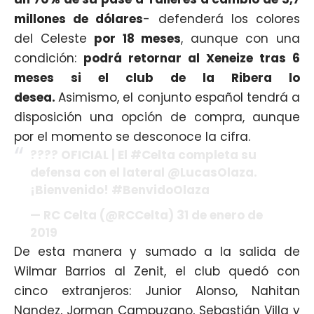
millones de dólares
- defenderá los colores
del Celeste
por 18 meses
, aunque con una
condición:
podrá retornar al Xeneize tras 6
meses si el club de la Ribera lo
desea.
Asimismo, el conjunto español tendrá a
disposición una opción de compra, aunque
por el momento se desconoce la cifra.
???? OFICIAL | El #Celta completa su
defensa con el lateral @LucasOlaza.
¡Bienvenido! #BenvidoOlaza
— RC Celta (@RCCelta) 31 de enero de
2019
De esta manera y sumado a la salida de
Wilmar Barrios al Zenit, el club quedó con
cinco extranjeros: Junior Alonso, Nahitan
Nandez, Jorman Campuzano, Sebastián Villa y