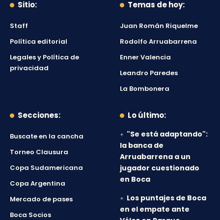
Sitio:
Temas de hoy:
Staff
Juan Román Riquelme
Política editorial
Rodolfo Arruabarrena
Legales y Política de
Enner Valencia
privacidad
Leandro Paredes
La Bombonera
Secciones:
Lo último:
"Se está adaptando":
Buscate en la cancha
la banca de
Torneo Clausura
Arruabarrena a un
Copa Sudamericana
jugador cuestionado
en Boca
Copa Argentina
Los puntajes de Boca
Mercado de pases
en el empate ante
Boca Socios