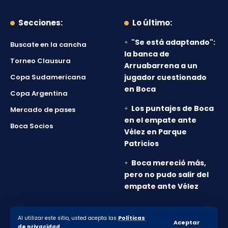
Secciones:
Lo último:
"Se está adaptando":
Buscate en la cancha
la banca de
Torneo Clausura
Arruabarrena a un
Copa Sudamericana
jugador cuestionado
en Boca
Copa Argentina
Los puntajes de Boca
Mercado de pases
en el empate ante
Boca Socios
Vélez en Parque
Patricios
Boca mereció más,
pero no pudo salir del
empate ante Vélez
Al utilizar este sitio, usted acepta las
Políticas
© 2010-2026 Lanumero12.com.ar - Todos los derechos
Aceptar
de privacidad