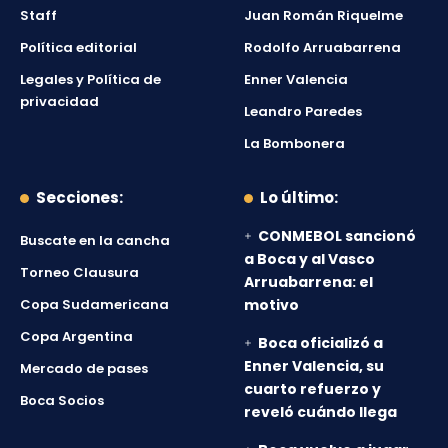
Staff
Juan Román Riquelme
Política editorial
Rodolfo Arruabarrena
Legales y Política de
Enner Valencia
privacidad
Leandro Paredes
La Bombonera
Secciones:
Lo último:
CONMEBOL sancionó
Buscate en la cancha
a Boca y al Vasco
Torneo Clausura
Arruabarrena: el
Copa Sudamericana
motivo
Copa Argentina
Boca oficializó a
Enner Valencia, su
Mercado de pases
cuarto refuerzo y
Boca Socios
reveló cuándo llega