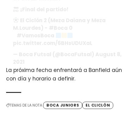
¡Final del partido!
El Ciclón 2 (Meza Daiana y Meza
M.Lourdes) -
#Boca
0
⠀
#VamosBoca
pic.twitter.com/6BHsUDUXaL
— Boca Futsal (@BocaFutsal)
August 8,
2021
La próxima fecha enfrentará a Banfield aún
con día y horario a definir.
TEMAS DE LA NOTA
BOCA JUNIORS
EL CLICLÓN