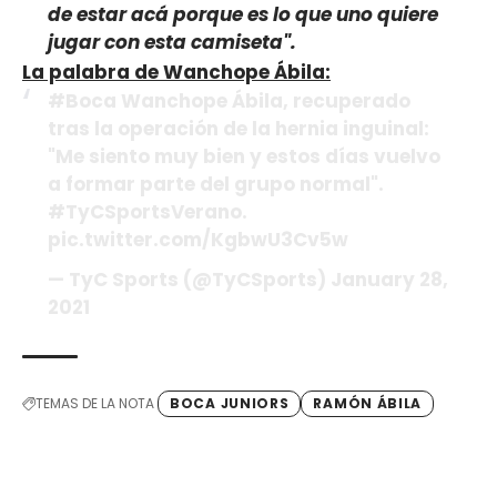
de estar acá porque es lo que uno quiere
jugar con esta camiseta".
La palabra de Wanchope Ábila:
#Boca Wanchope Ábila, recuperado
tras la operación de la hernia inguinal:
"Me siento muy bien y estos días vuelvo
a formar parte del grupo normal".
#TyCSportsVerano.
pic.twitter.com/KgbwU3Cv5w
— TyC Sports (@TyCSports) January 28,
2021
TEMAS DE LA NOTA
BOCA JUNIORS
RAMÓN ÁBILA