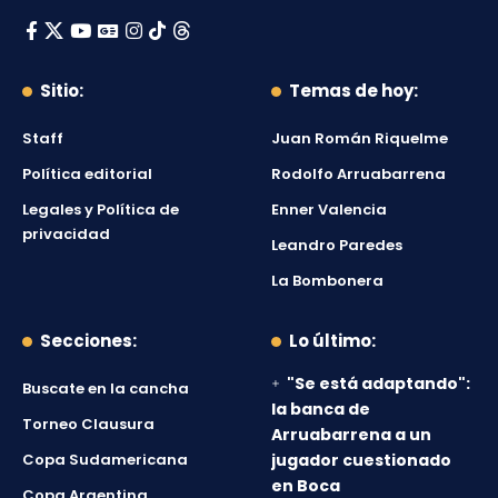
Sitio:
Temas de hoy:
Staff
Juan Román Riquelme
Política editorial
Rodolfo Arruabarrena
Legales y Política de
Enner Valencia
privacidad
Leandro Paredes
La Bombonera
Secciones:
Lo último:
"Se está adaptando":
Buscate en la cancha
la banca de
Torneo Clausura
Arruabarrena a un
Copa Sudamericana
jugador cuestionado
en Boca
Copa Argentina