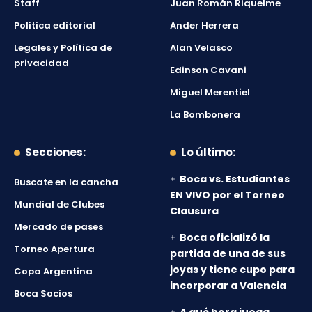
Staff
Juan Román Riquelme
Política editorial
Ander Herrera
Legales y Política de
Alan Velasco
privacidad
Edinson Cavani
Miguel Merentiel
La Bombonera
Secciones:
Lo último:
Boca vs. Estudiantes
Buscate en la cancha
EN VIVO por el Torneo
Mundial de Clubes
Clausura
Mercado de pases
Boca oficializó la
Torneo Apertura
partida de una de sus
joyas y tiene cupo para
Copa Argentina
incorporar a Valencia
Boca Socios
A qué hora juega