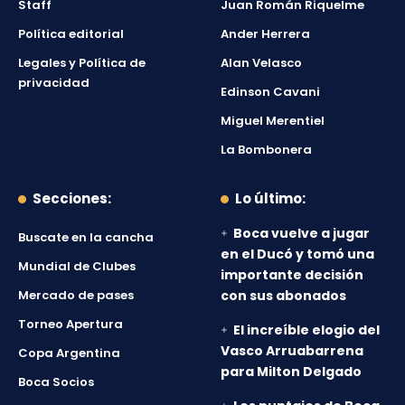
Staff
Juan Román Riquelme
Política editorial
Ander Herrera
Legales y Política de
Alan Velasco
privacidad
Edinson Cavani
Miguel Merentiel
La Bombonera
Secciones:
Lo último:
Boca vuelve a jugar
Buscate en la cancha
en el Ducó y tomó una
Mundial de Clubes
importante decisión
Mercado de pases
con sus abonados
Torneo Apertura
El increíble elogio del
Vasco Arruabarrena
Copa Argentina
para Milton Delgado
Boca Socios