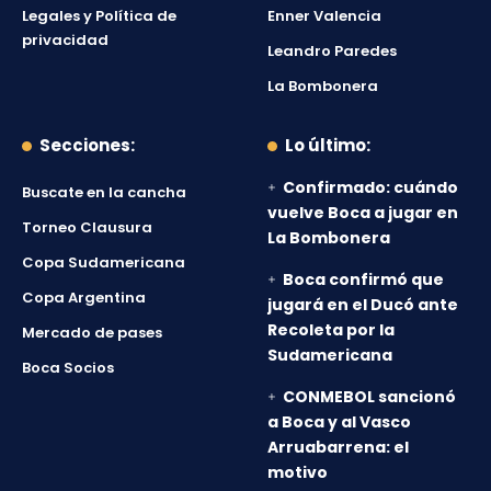
Legales y Política de
Enner Valencia
privacidad
Leandro Paredes
La Bombonera
Secciones:
Lo último:
Confirmado: cuándo
Buscate en la cancha
vuelve Boca a jugar en
Torneo Clausura
La Bombonera
Copa Sudamericana
Boca confirmó que
Copa Argentina
jugará en el Ducó ante
Recoleta por la
Mercado de pases
Sudamericana
Boca Socios
CONMEBOL sancionó
a Boca y al Vasco
Arruabarrena: el
motivo