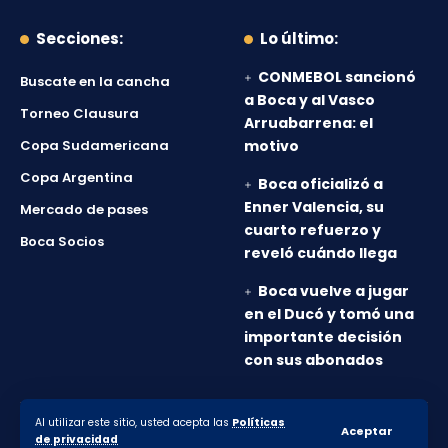
Secciones:
Lo último:
CONMEBOL sancionó
Buscate en la cancha
a Boca y al Vasco
Torneo Clausura
Arruabarrena: el
Copa Sudamericana
motivo
Copa Argentina
Boca oficializó a
Enner Valencia, su
Mercado de pases
cuarto refuerzo y
Boca Socios
reveló cuándo llega
Boca vuelve a jugar
en el Ducó y tomó una
importante decisión
con sus abonados
Al utilizar este sitio, usted acepta las
Políticas
© 2010-2026 Lanumero12.com.ar - Todos los derechos
Aceptar
de privacidad
reservados.