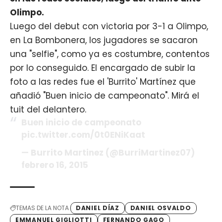
Olimpo.
Luego del debut con victoria por 3-1 a Olimpo,
en La Bombonera, los jugadores se sacaron
una "selfie", como ya es costumbre, contentos
por lo conseguido. El encargado de subir la
foto a las redes fue el 'Burrito' Martínez que
añadió "Buen inicio de campeonato". Mirá el
tuit del delantero.
Buen inicio de campeonato
pic.twitter.com/0t0ENiKaat
— Burrito Martinez (@BurriMartinez07)
febrero 16, 2015
TEMAS DE LA NOTA
DANIEL DÍAZ
DANIEL OSVALDO
EMMANUEL GIGLIOTTI
FERNANDO GAGO