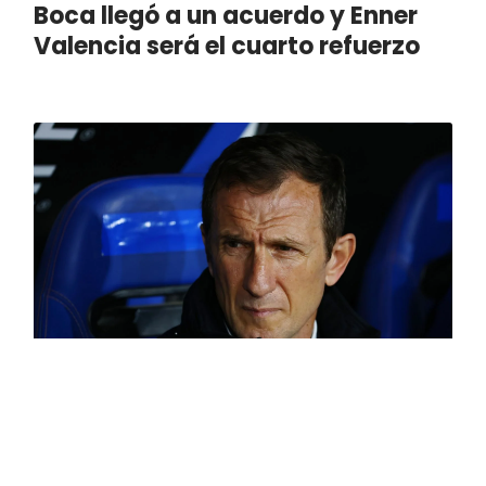
Boca llegó a un acuerdo y Enner
Valencia será el cuarto refuerzo
Boca puede ir por el delantero que
pidió el Vasco: se desprende de
Saracchi y Zufiaurre