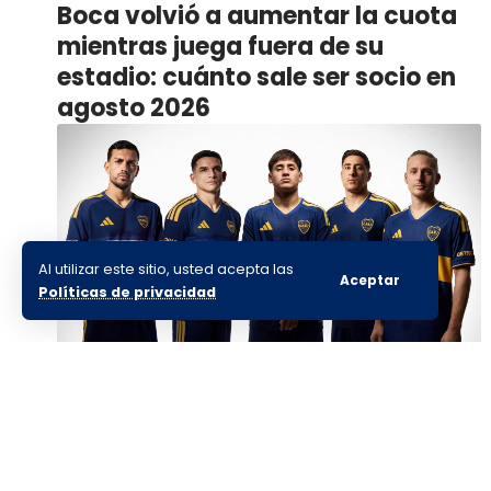
Boca volvió a aumentar la cuota
mientras juega fuera de su
estadio: cuánto sale ser socio en
agosto 2026
Al utilizar este sitio, usted acepta las
Aceptar
Políticas de privacidad
Boca estrenará su nueva
camiseta frente a Estudiantes