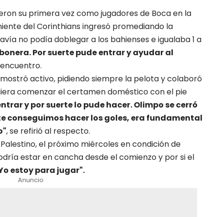
uvieron su primera vez como jugadores de Boca en la
ente del Corinthians ingresó promediando la
vía no podía doblegar a los bahienses e igualaba 1 a
bonera. Por suerte pude entrar y ayudar al
l encuentro.
 mostró activo, pidiendo siempre la pelota y colaboró
uiera comenzar el certamen doméstico con el pie
trar y por suerte lo pude hacer. Olimpo se cerró
rte conseguimos hacer los goles, era fundamental
o"
, se refirió al respecto.
alestino, el próximo miércoles en condición de
odría estar en cancha desde el comienzo y por si el
Yo estoy para jugar".
Anuncio