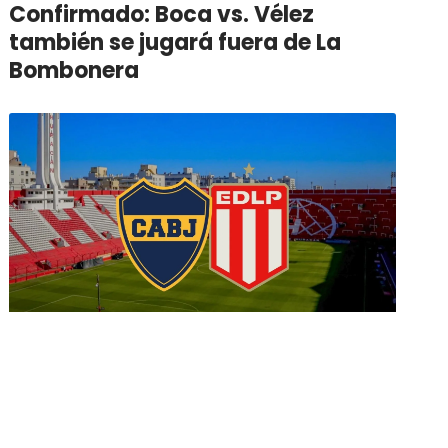
Confirmado: Boca vs. Vélez
también se jugará fuera de La
Bombonera
Boca reveló cómo será la venta de
entradas ante Estudiantes en el
Ducó