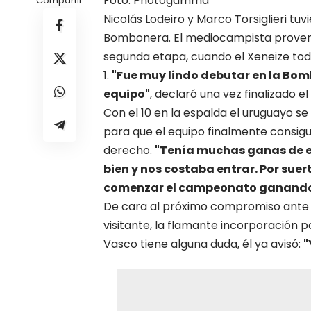
Foto: Photogamma
Compartir
Nicolás Lodeiro y Marco Torsiglieri t
Bombonera. El mediocampista proveni
segunda etapa, cuando el Xeneize toda
1.
"Fue muy lindo debutar en la Bom
equipo"
, declaró una vez finalizado e
Con el 10 en la espalda el uruguayo se
para que el equipo finalmente consig
derecho.
"Tenía muchas ganas de en
bien y nos costaba entrar. Por sue
comenzar el campeonato ganand
De cara al próximo compromiso ante P
visitante, la flamante incorporación p
Vasco tiene alguna duda, él ya avisó:
"