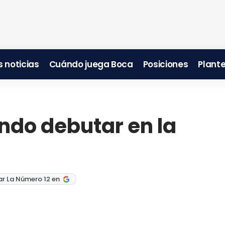
 noticias
Cuándo juega Boca
Posiciones
Plante
indo debutar en la
r La Número 12 en